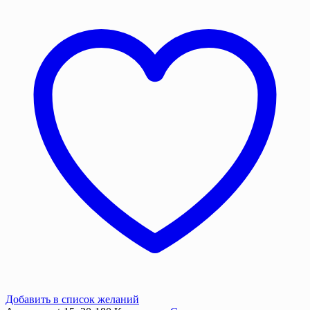
15х20
м.180
г/
м2
с
люверсами
Добавить в список желаний