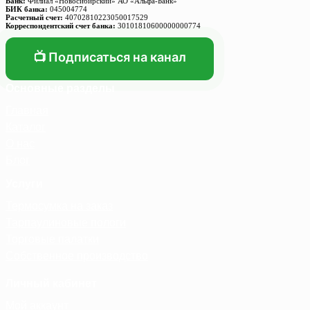
Банк:
Филиал «Новосибирский» АО «Альфа-Банк»
БИК банка:
045004774
Расчетный счет:
40702810223050017529
Корреспондентский счет банка:
30101810600000000774
📺 Подписаться на канал
Основные разделы
Главная
Каталог
О нас
Блог
Услуги
Термосумка на заказ
Тарпаулиновые пологи
Торговые палатки
Собственное производство
Личный кабинет
Мой аккаунт