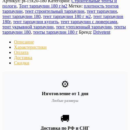
Артикул:
pt-15х20-180
Категории:
Строительные тенты и
пологи
,
Тент тарпаулин 180 г/м2
Метки:
плотность тентов
тарпаулин
,
тент строительный тарпаулин
,
тент тарпаулин
,
тент тарпаулин 180
,
тент тарпаулин 180 г м2
,
тент тарпаулин
180г
,
тент тарпаулин купить
,
тент тарпаулин с люверсами
,
тент укрывной тарпаулин
,
тент утепленный тарпаулин
,
тенты
тарпаулин 180
,
тенты тарпаулин 180 г
Бренд:
Drivetent
Описание
Характеристики
Оплата
Доставка
Скидки
⚙️
Изготовление от 1 дня
Любые размеры
🚚
Доставка по РФ и СНГ