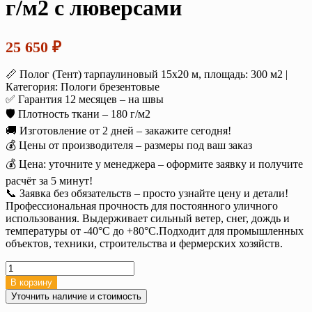
г/м2 с люверсами
25 650
₽
📏 Полог (Тент) тарпаулиновый 15х20 м, площадь: 300 м2 |
Категория: Пологи брезентовые
✅ Гарантия 12 месяцев – на швы
🛡️ Плотность ткани – 180 г/м2
🚚 Изготовление от 2 дней – закажите сегодня!
💰 Цены от производителя – размеры под ваш заказ
💰 Цена: уточните у менеджера – оформите заявку и получите
расчёт за 5 минут!
📞 Заявка без обязательств – просто узнайте цену и детали!
Профессиональная прочность для постоянного уличного
использования. Выдерживает сильный ветер, снег, дождь и
температуры от -40°C до +80°C.Подходит для промышленных
объектов, техники, строительства и фермерских хозяйств.
Количество
товара
В корзину
Тент
Уточнить наличие и стоимость
тарпаулин