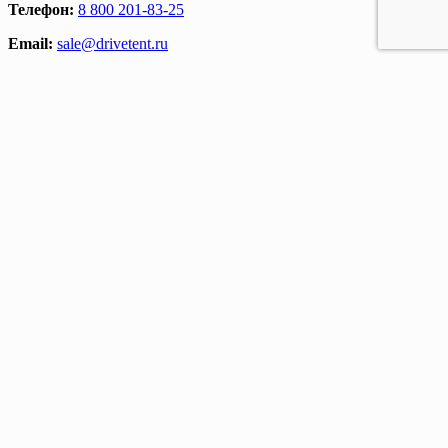
Телефон:
8 800 201-83-25
Email:
sale@drivetent.ru
Адрес:
г. Тюмень ул. Курортная, 43, офис 12, 2 этаж
Режим работы:
Пн-Пт : 09:00 - 18:00
Copyright © All Right Reserved