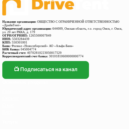
Название организации:
ОБЩЕСТВО С ОГРАНИЧЕННОЙ ОТВЕТСТВЕННОСТЬЮ
«ДрайвТент»
Юридический адрес организации:
644009, Омская область, г.о. город Омск, г. Омск,
ул. 20 лет РККА, д. 179
ОГРН/ОГРНИП:
1265500007849
ИНН:
5503284439
КПП:
550301001
Банк:
Филиал «Новосибирский» АО «Альфа-Банк»
БИК банка:
045004774
Расчетный счет:
40702810223050017529
Корреспондентский счет банка:
30101810600000000774
📺 Подписаться на канал
Основные разделы
Главная
Каталог
О нас
Блог
Услуги