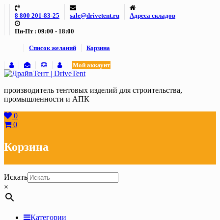
Skip
8 800 201-83-25
sale@drivetent.ru
Адреса складов
to
content
Пн-Пт : 09:00 - 18:00
Список желаний
Корзина
Мой аккаунт
производитель тентовых изделий для строительства,
промышленности и АПК
0
0
Корзина
Искать
×
Категории