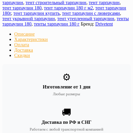
тарпаулин
,
тент строительный тарпаулин
,
тент тарпаулин
,
тент тарпаулин 180
,
тент тарпаулин 180 г м2
,
тент тарпаулин
180г
,
тент тарпаулин купить
,
тент тарпаулин с люверсами
,
тент укрывной тарпаулин
,
тент утепленный тарпаулин
,
тенты
тарпаулин 180
,
тенты тарпаулин 180 г
Бренд:
Drivetent
Описание
Характеристики
Оплата
Доставка
Скидки
⚙️
Изготовление от 1 дня
Любые размеры
🚚
Доставка по РФ и СНГ
Работаем с любой транспортной компанией