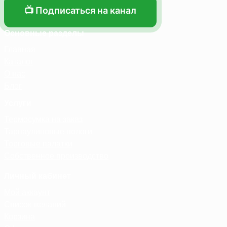
📺 Подписаться на канал
Основные разделы
Главная
Каталог
О нас
Блог
Услуги
Термосумка на заказ
Тарпаулиновые пологи
Торговые палатки
Собственное производство
Личный кабинет
Мой аккаунт
Список желаний
Корзина