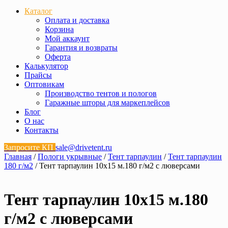
Каталог
Оплата и доставка
Корзина
Мой аккаунт
Гарантия и возвраты
Оферта
Калькулятор
Прайсы
Оптовикам
Производство тентов и пологов
Гаражные шторы для маркеплейсов
Блог
О нас
Контакты
Запросите КП
sale@drivetent.ru
Главная
/
Пологи укрывные
/
Тент тарпаулин
/
Тент тарпаулин
180 г/м2
/ Тент тарпаулин 10х15 м.180 г/м2 с люверсами
Тент тарпаулин 10х15 м.180
г/м2 с люверсами