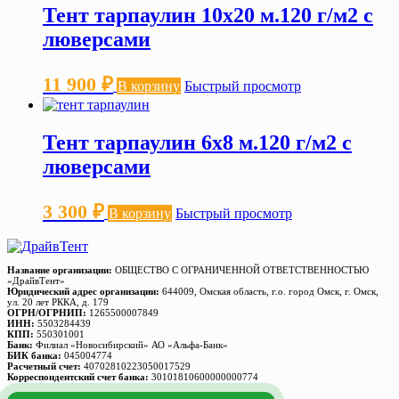
Тент тарпаулин 10х20 м.120 г/м2 с
люверсами
11 900
₽
В корзину
Быстрый просмотр
Тент тарпаулин 6х8 м.120 г/м2 с
люверсами
3 300
₽
В корзину
Быстрый просмотр
Название организации:
ОБЩЕСТВО С ОГРАНИЧЕННОЙ ОТВЕТСТВЕННОСТЬЮ
«ДрайвТент»
Юридический адрес организации:
644009, Омская область, г.о. город Омск, г. Омск,
ул. 20 лет РККА, д. 179
ОГРН/ОГРНИП:
1265500007849
ИНН:
5503284439
КПП:
550301001
Банк:
Филиал «Новосибирский» АО «Альфа-Банк»
БИК банка:
045004774
Расчетный счет:
40702810223050017529
Корреспондентский счет банка:
30101810600000000774