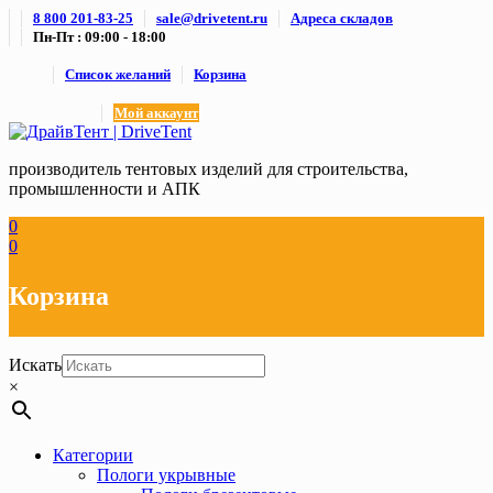
Skip
8 800 201-83-25
sale@drivetent.ru
Адреса складов
to
Пн-Пт : 09:00 - 18:00
content
Список желаний
Корзина
Мой аккаунт
производитель тентовых изделий для строительства,
промышленности и АПК
0
0
Корзина
Искать
×
Категории
Пологи укрывные