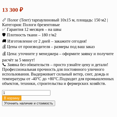
13 300
₽
📏 Полог (Тент) тарпаулиновый 10х15 м, площадь: 150 м2 |
Категория: Пологи брезентовые
✅ Гарантия 12 месяцев – на швы
🛡️ Плотность ткани – 180 г/м2
🚚 Изготовление от 2 дней – закажите сегодня!
💰 Цены от производителя – размеры под ваш заказ
💰 Цена: уточните у менеджера – оформите заявку и получите
расчёт за 5 минут!
📞 Заявка без обязательств – просто узнайте цену и детали!
Профессиональная прочность для постоянного уличного
использования. Выдерживает сильный ветер, снег, дождь и
температуры от -40°C до +80°C.Подходит для промышленных
объектов, техники, строительства и фермерских хозяйств.
Количество
товара
В корзину
Тент
Уточнить наличие и стоимость
тарпаулин
10х15
м.180