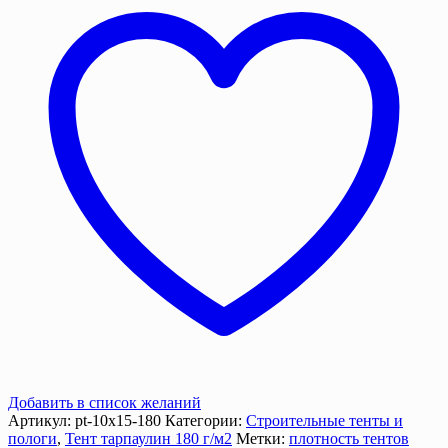
г/
м2
с
люверсами
Добавить в список желаний
Артикул:
pt-10х15-180
Категории:
Строительные тенты и
пологи
,
Тент тарпаулин 180 г/м2
Метки:
плотность тентов