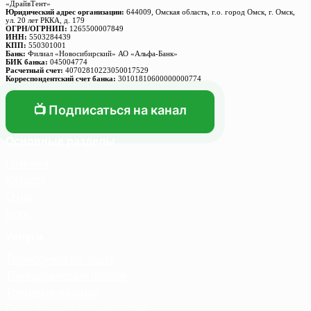
«ДрайвТент»
Юридический адрес организации:
644009, Омская область, г.о. город Омск, г. Омск,
ул. 20 лет РККА, д. 179
ОГРН/ОГРНИП:
1265500007849
ИНН:
5503284439
КПП:
550301001
Банк:
Филиал «Новосибирский» АО «Альфа-Банк»
БИК банка:
045004774
Расчетный счет:
40702810223050017529
Корреспондентский счет банка:
30101810600000000774
📺 Подписаться на канал
Основные разделы
Главная
Каталог
О нас
Блог
Услуги
Термосумка на заказ
Тарпаулиновые пологи
Торговые палатки
Собственное производство