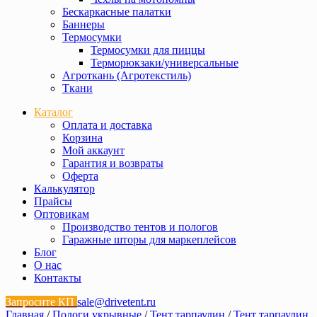
Бескаркасные палатки
Баннеры
Термосумки
Термосумки для пиццы
Терморюкзаки/универсальные
Агроткань (Агротекстиль)
Ткани
Каталог
Оплата и доставка
Корзина
Мой аккаунт
Гарантия и возвраты
Оферта
Калькулятор
Прайсы
Оптовикам
Производство тентов и пологов
Гаражные шторы для маркеплейсов
Блог
О нас
Контакты
Запросите КП
sale@drivetent.ru
Главная
/
Пологи укрывные
/
Тент тарпаулин
/
Тент тарпаулин