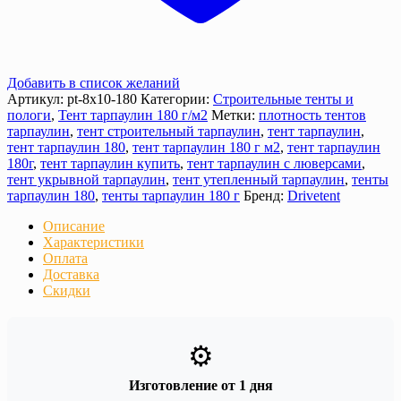
Добавить в список желаний
Артикул:
pt-8х10-180
Категории:
Строительные тенты и
пологи
,
Тент тарпаулин 180 г/м2
Метки:
плотность тентов
тарпаулин
,
тент строительный тарпаулин
,
тент тарпаулин
,
тент тарпаулин 180
,
тент тарпаулин 180 г м2
,
тент тарпаулин
180г
,
тент тарпаулин купить
,
тент тарпаулин с люверсами
,
тент укрывной тарпаулин
,
тент утепленный тарпаулин
,
тенты
тарпаулин 180
,
тенты тарпаулин 180 г
Бренд:
Drivetent
Описание
Характеристики
Оплата
Доставка
Скидки
⚙️
Изготовление от 1 дня