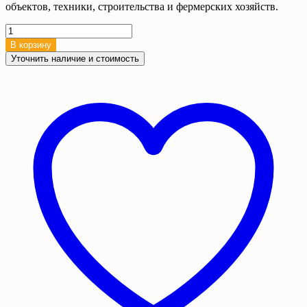
объектов, техники, строительства и фермерских хозяйств.
Количество
товара
В корзину
Тент
Уточнить наличие и стоимость
тарпаулин
8х10
м.180
г/
м2
с
люверсами