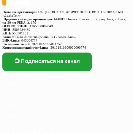
Название организации:
ОБЩЕСТВО С ОГРАНИЧЕННОЙ ОТВЕТСТВЕННОСТЬЮ
«ДрайвТент»
Юридический адрес организации:
644009, Омская область, г.о. город Омск, г. Омск,
ул. 20 лет РККА, д. 179
ОГРН/ОГРНИП:
1265500007849
ИНН:
5503284439
КПП:
550301001
Банк:
Филиал «Новосибирский» АО «Альфа-Банк»
БИК банка:
045004774
Расчетный счет:
40702810223050017529
Корреспондентский счет банка:
30101810600000000774
📺 Подписаться на канал
Основные разделы
Главная
Каталог
О нас
Блог
Услуги
Термосумка на заказ
Тарпаулиновые пологи